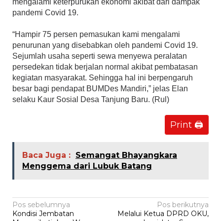
mengalami keterpurukan ekonomi akibat dari dampak
pandemi Covid 19.
“Hampir 75 persen pemasukan kami mengalami
penurunan yang disebabkan oleh pandemi Covid 19.
Sejumlah usaha seperti sewa menyewa peralatan
persedekan tidak berjalan normal akibat pembatasan
kegiatan masyarakat. Sehingga hal ini berpengaruh
besar bagi pendapat BUMDes Mandiri,” jelas Elan
selaku Kaur Sosial Desa Tanjung Baru. (Rul)
Print 🖨
Baca Juga :
Semangat Bhayangkara
Menggema dari Lubuk Batang
Navigasi
Pos sebelumnya
Pos berikutnya
Kondisi Jembatan
Melalui Ketua DPRD OKU,
pos