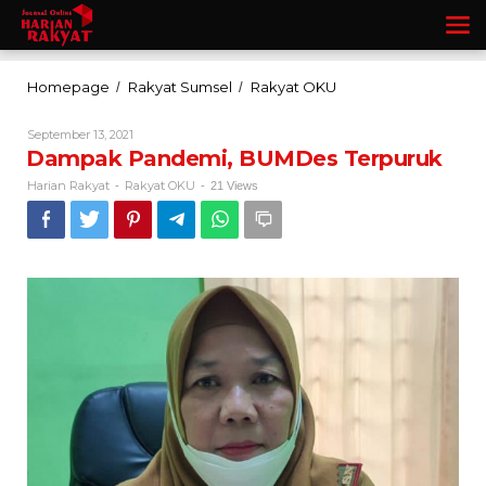
Lewati
ke
konten
Dampak
Homepage
Rakyat Sumsel
Rakyat OKU
/
/
Pandemi,
BUMDes
Oleh
September 13, 2021
Terpuruk
Harian
Dampak Pandemi, BUMDes Terpuruk
Rakyat
Harian Rakyat
Rakyat OKU
-
-
21 Views