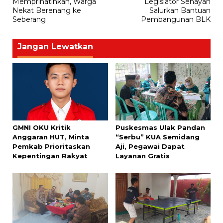
Memprihatinkan, Warga
Legislator Senayan
Nekat Berenang ke
Salurkan Bantuan
Seberang
Pembangunan BLK
Jangan Lewatkan
GMNI OKU Kritik
Puskesmas Ulak Pandan
Anggaran HUT, Minta
“Serbu” KUA Semidang
Pemkab Prioritaskan
Aji, Pegawai Dapat
Kepentingan Rakyat
Layanan Gratis