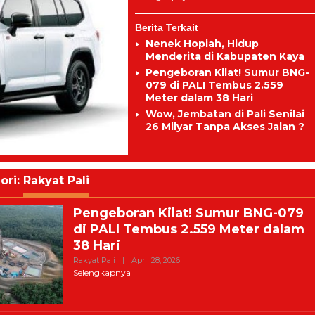
Berita Terkait
Nenek Hopiah, Hidup
Menderita di Kabupaten Kaya
Pengeboran Kilat! Sumur BNG-
079 di PALI Tembus 2.559
Meter dalam 38 Hari
Wow, Jembatan di Pali Senilai
26 Milyar Tanpa Akses Jalan ?
ori:
Rakyat Pali
Pengeboran Kilat! Sumur BNG-079
di PALI Tembus 2.559 Meter dalam
38 Hari
Oleh
Rakyat Pali
|
April 28, 2026
Harian
Selengkapnya
Rakyat