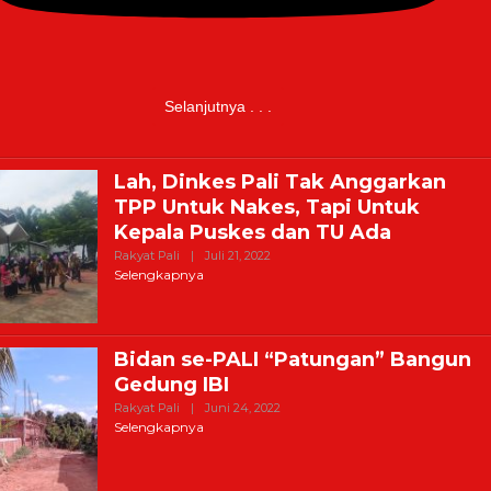
Selanjutnya . . .
Lah, Dinkes Pali Tak Anggarkan
TPP Untuk Nakes, Tapi Untuk
Kepala Puskes dan TU Ada
Oleh
Rakyat Pali
|
Juli 21, 2022
Bagus
Selengkapnya
Jo
Bidan se-PALI “Patungan” Bangun
Gedung IBI
Oleh
Rakyat Pali
|
Juni 24, 2022
Bagus
Selengkapnya
Jo