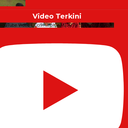
Video Terkini
YouTube Video UCci9HwlbIGKMJJ4f7xI_DeA_Zrl3X1vcseI