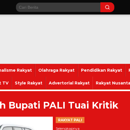
nalisme Rakyat
Olahraga Rakyat
Pendidikan Rakyat
t TV
Style Rakyat
Advertorial Rakyat
Rakyat Nusanta
 Bupati PALI Tuai Kritik
RAKYAT PALI
Selengkapnya