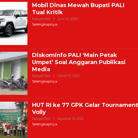
Mobil Dinas Mewah Bupati PALI
Tuai Kritik
Oleh
Rakyat Pali
|
Juni 12, 2025
Harian
Selengkapnya
Rakyat
Diskominfo PALI ‘Main Petak
Umpet’ Soal Anggaran Publikasi
Media
Oleh
Rakyat Pali
|
Maret 17, 2025
Harian
Selengkapnya
Rakyat
HUT RI ke 77 GPK Gelar Tournamen
Volly
Oleh
Rakyat Pali
|
Agustus 15, 2022
Bagus
Selengkapnya
Jo