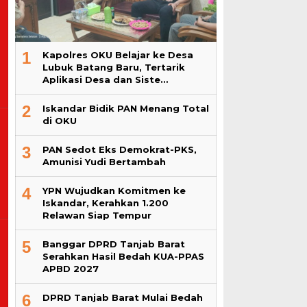
1
Kapolres OKU Belajar ke Desa
Lubuk Batang Baru, Tertarik
Aplikasi Desa dan Siste…
2
Iskandar Bidik PAN Menang Total
di OKU
3
PAN Sedot Eks Demokrat-PKS,
Amunisi Yudi Bertambah
4
YPN Wujudkan Komitmen ke
Iskandar, Kerahkan 1.200
Relawan Siap Tempur
t
5
Banggar DPRD Tanjab Barat
Serahkan Hasil Bedah KUA-PPAS
APBD 2027
6
DPRD Tanjab Barat Mulai Bedah