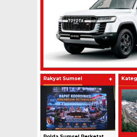
Rakyat Sumsel
+
Kateg
Polda Sumsel Perketat