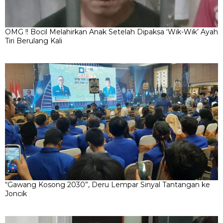
OMG !! Bocil Melahirkan Anak Setelah Dipaksa ‘Wik-Wik’ Ayah
Tiri Berulang Kali
“Gawang Kosong 2030”, Deru Lempar Sinyal Tantangan ke
Joncik