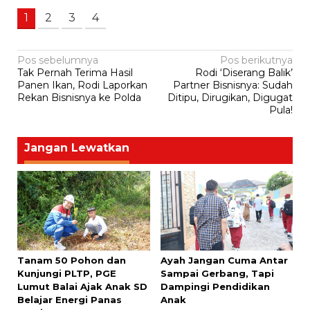
1
2
3
4
Navigasi
Pos sebelumnya
Pos berikutnya
Tak Pernah Terima Hasil
Rodi ‘Diserang Balik’
pos
Panen Ikan, Rodi Laporkan
Partner Bisnisnya: Sudah
Rekan Bisnisnya ke Polda
Ditipu, Dirugikan, Digugat
Pula!
Jangan Lewatkan
Tanam 50 Pohon dan
Ayah Jangan Cuma Antar
Kunjungi PLTP, PGE
Sampai Gerbang, Tapi
Lumut Balai Ajak Anak SD
Dampingi Pendidikan
Belajar Energi Panas
Anak