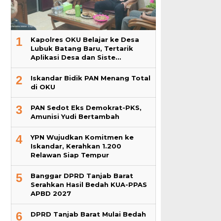
1
Kapolres OKU Belajar ke Desa
Lubuk Batang Baru, Tertarik
Aplikasi Desa dan Siste…
2
Iskandar Bidik PAN Menang Total
di OKU
3
PAN Sedot Eks Demokrat-PKS,
Amunisi Yudi Bertambah
4
YPN Wujudkan Komitmen ke
Iskandar, Kerahkan 1.200
Relawan Siap Tempur
5
Banggar DPRD Tanjab Barat
Serahkan Hasil Bedah KUA-PPAS
APBD 2027
6
DPRD Tanjab Barat Mulai Bedah