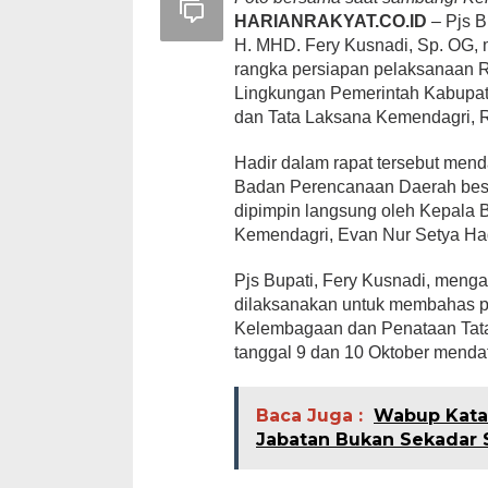
HARIANRAKYAT.CO.ID
– Pjs B
H. MHD. Fery Kusnadi, Sp. OG, 
rangka persiapan pelaksanaan 
Lingkungan Pemerintah Kabupate
dan Tata Laksana Kemendagri, R
Hadir dalam rapat tersebut mend
Badan Perencanaan Daerah beser
dipimpin langsung oleh Kepala B
Kemendagri, Evan Nur Setya Ha
Pjs Bupati, Fery Kusnadi, mengat
dilaksanakan untuk membahas p
Kelembagaan dan Penataan Tata
tanggal 9 dan 10 Oktober menda
Baca Juga :
Wabup Katam
Jabatan Bukan Sekadar 