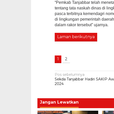
“Pemkab Tanjabbar telah meneta
tentang tata naskah dinas di li
pasca terbitnya kemendagri nom
di lingkungan pemerintah daerah 
dalam rakor tersebut” ujarnya.
Laman berikutnya
1
2
Navigasi
Pos sebelumnya
Sekda Tanjabbar Hadiri SAKIP Aw
pos
2024
Jangan Lewatkan