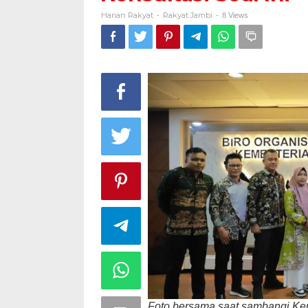
Harian Rakyat
Rakyat Jambi
-
-
8 Views
Foto bersama saat sambangi Ke