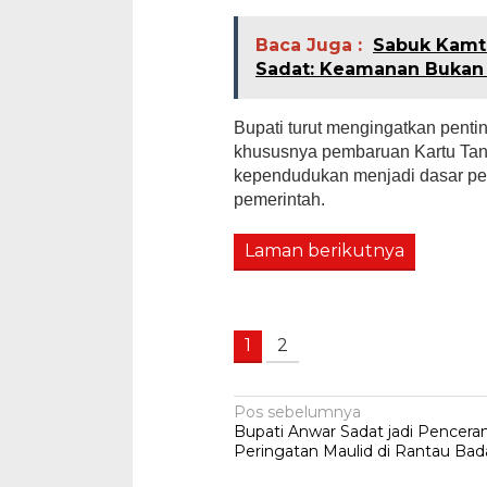
Baca Juga :
Sabuk Kamt
Sadat: Keamanan Bukan 
Bupati turut mengingatkan penti
khususnya pembaruan Kartu Tan
kependudukan menjadi dasar pen
pemerintah.
Laman berikutnya
1
2
Navigasi
Pos sebelumnya
Bupati Anwar Sadat jadi Pencer
pos
Peringatan Maulid di Rantau Bad