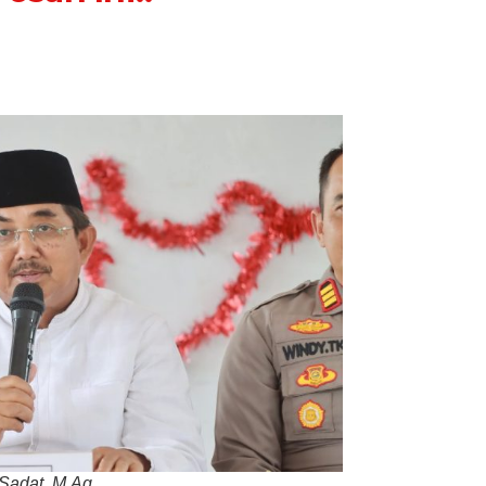
Sampaikan
Pesan
Ini..
Sadat, M.Ag.,