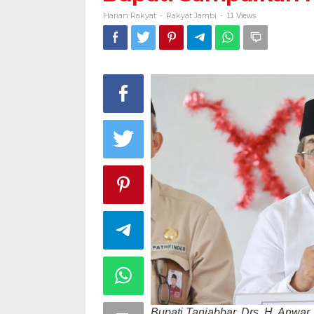
Harian Rakyat
Rakyat Jambi
-
-
11 Views
Bupati Tanjabbar, Drs. H. Anwar 