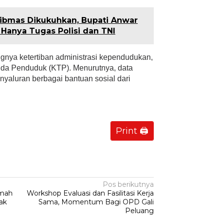
ibmas Dikukuhkan, Bupati Anwar
Hanya Tugas Polisi dan TNI
ngnya ketertiban administrasi kependudukan,
da Penduduk (KTP). Menurutnya, data
yaluran berbagai bantuan sosial dari
Print 🖨
Pos berikutnya
amah
Workshop Evaluasi dan Fasilitasi Kerja
ak
Sama, Momentum Bagi OPD Gali
Peluang