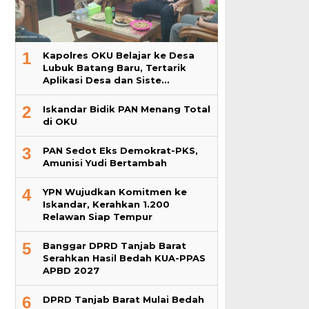
1
Kapolres OKU Belajar ke Desa
Lubuk Batang Baru, Tertarik
Aplikasi Desa dan Siste…
2
Iskandar Bidik PAN Menang Total
di OKU
3
PAN Sedot Eks Demokrat-PKS,
Amunisi Yudi Bertambah
4
YPN Wujudkan Komitmen ke
Iskandar, Kerahkan 1.200
Relawan Siap Tempur
5
Banggar DPRD Tanjab Barat
Serahkan Hasil Bedah KUA-PPAS
APBD 2027
6
DPRD Tanjab Barat Mulai Bedah