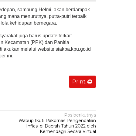
edepan, sambung Helmi, akan berdampak
g mana menurutnya, putra-putri terbaik
lola kehidupan bernegara.
yarakat juga harus update terkait
han Kecamatan (PPK) dan Panitia
lakukan melalui website siakba.kpu.go.id
r ini.
Print 🖨
Pos berikutnya
Wabup Ikuti Rakornas Pengendalian
Inflasi di Daerah Tahun 2022 oleh
Kemendagri Secara Virtual