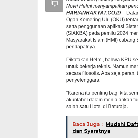
Novri Helmi menyampaikan pen
HARIANRAKYAT.CO.ID
– Dala
Ogan Komering Ulu (OKU) tenta
serta penggunaan aplikasi Sist
(SIAKBA) pada pemilu 2024 me
Masyarakat Islam (HMI) cabang 
pendapatnya.
Dikatakan Helmi, bahwa KPU se
untuk bekerja teknis. Namun men
secara filosofis. Apa saja peran,
penyelenggara.
“Karena itu penting bagi kita se
akuntabel dalam menjalankan tug
salah satu Hotel di Baturaja.
Baca Juga :
Mudah! Dafta
dan Syaratnya