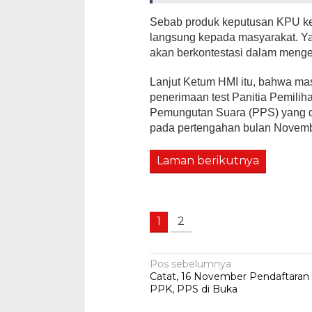
Sebab produk keputusan KPU k
langsung kepada masyarakat. Yan
akan berkontestasi dalam menge
Lanjut Ketum HMI itu, bahwa mas
penerimaan test Panitia Pemili
Pemungutan Suara (PPS) yang di
pada pertengahan bulan Novembe
Laman berikutnya
1
2
Navigasi
Pos sebelumnya
Catat, 16 November Pendaftaran
pos
PPK, PPS di Buka