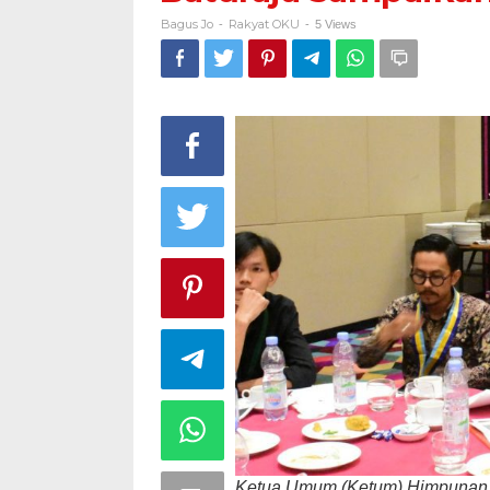
Ba
Bagus Jo
Rakyat OKU
-
-
5 Views
Sa
Pe
Ini
Is
.
.
.
Ketua Umum (Ketum) Himpunan M