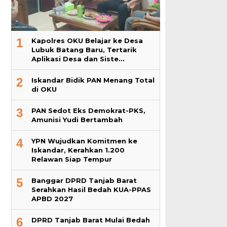
1
Kapolres OKU Belajar ke Desa
Lubuk Batang Baru, Tertarik
Aplikasi Desa dan Siste…
2
Iskandar Bidik PAN Menang Total
di OKU
3
PAN Sedot Eks Demokrat-PKS,
Amunisi Yudi Bertambah
4
YPN Wujudkan Komitmen ke
Iskandar, Kerahkan 1.200
Relawan Siap Tempur
5
Banggar DPRD Tanjab Barat
Serahkan Hasil Bedah KUA-PPAS
APBD 2027
6
DPRD Tanjab Barat Mulai Bedah