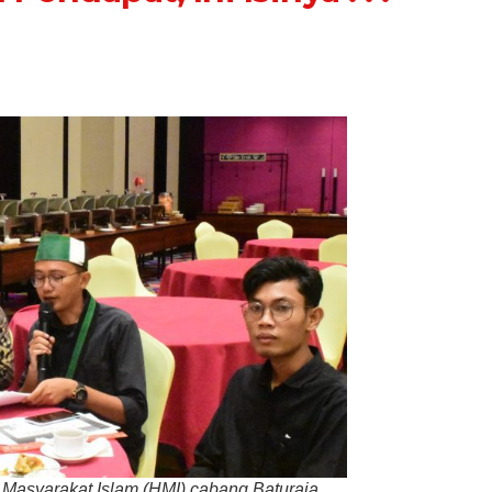
turaja
mpaikan
ndapat,
inya
asyarakat Islam (HMI) cabang Baturaja,