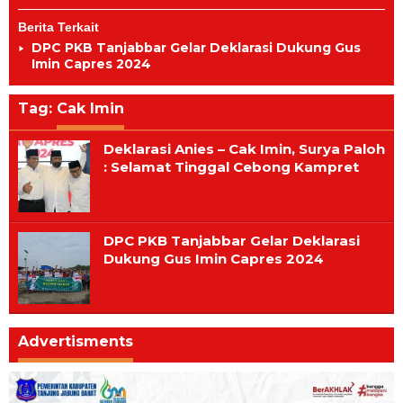
Berita Terkait
DPC PKB Tanjabbar Gelar Deklarasi Dukung Gus
Imin Capres 2024
Tag:
Cak Imin
Deklarasi Anies – Cak Imin, Surya Paloh
: Selamat Tinggal Cebong Kampret
DPC PKB Tanjabbar Gelar Deklarasi
Dukung Gus Imin Capres 2024
Advertisments