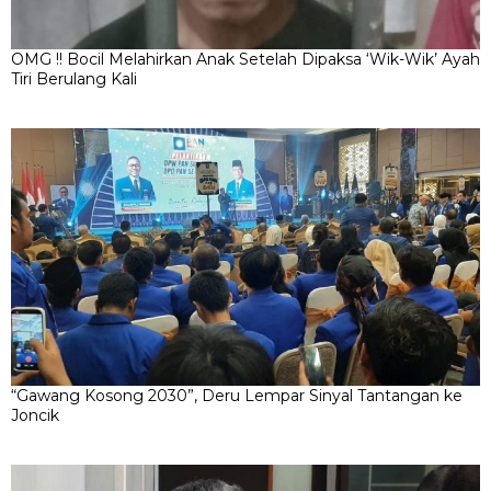
OMG !! Bocil Melahirkan Anak Setelah Dipaksa ‘Wik-Wik’ Ayah
Tiri Berulang Kali
“Gawang Kosong 2030”, Deru Lempar Sinyal Tantangan ke
Joncik