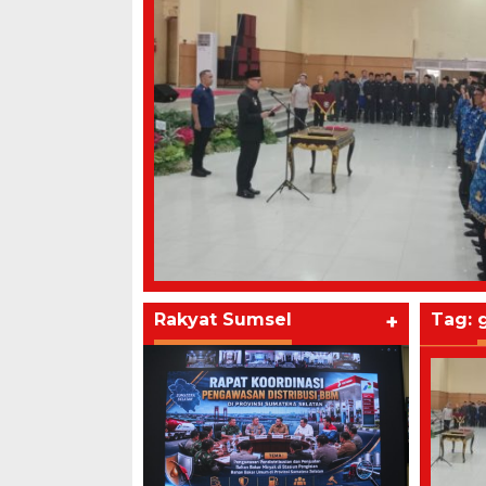
Rakyat Sumsel
+
Tag: