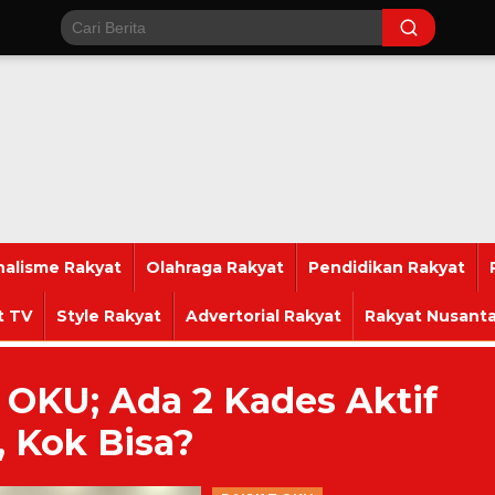
nalisme Rakyat
Olahraga Rakyat
Pendidikan Rakyat
t TV
Style Rakyat
Advertorial Rakyat
Rakyat Nusanta
i OKU; Ada 2 Kades Aktif
, Kok Bisa?