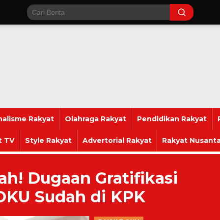
nalisme Rakyat
Olahraga Rakyat
Pendidikan Rakyat
t TV
Style Rakyat
Advertorial Rakyat
Rakyat Nusanta
ah! Dugaan Gratifikasi
 OKU Sudah di KPK