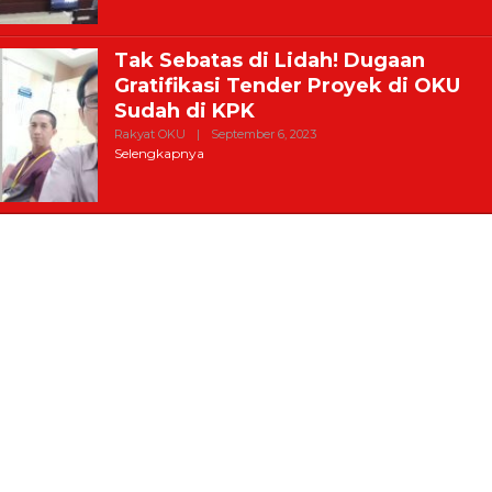
Tak Sebatas di Lidah! Dugaan
Gratifikasi Tender Proyek di OKU
Sudah di KPK
Oleh
Rakyat OKU
|
September 6, 2023
Harian
Selengkapnya
Rakyat