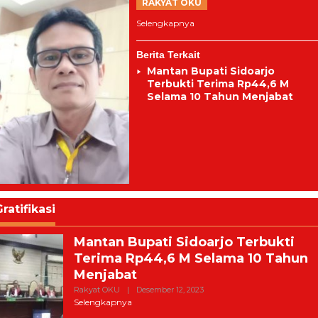
RAKYAT OKU
Selengkapnya
Berita Terkait
Mantan Bupati Sidoarjo
Terbukti Terima Rp44,6 M
Selama 10 Tahun Menjabat
Gratifikasi
Mantan Bupati Sidoarjo Terbukti
Terima Rp44,6 M Selama 10 Tahun
Menjabat
Oleh
Rakyat OKU
|
Desember 12, 2023
Harian
Selengkapnya
Rakyat