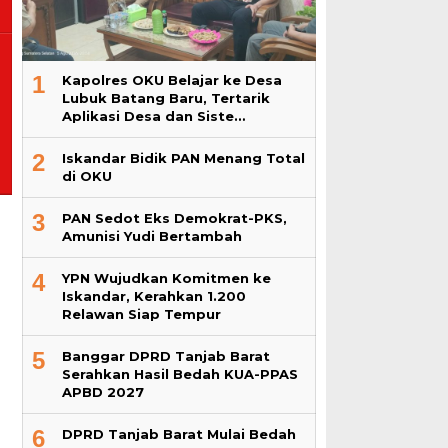
1
Kapolres OKU Belajar ke Desa
Lubuk Batang Baru, Tertarik
Aplikasi Desa dan Siste…
2
Iskandar Bidik PAN Menang Total
di OKU
3
PAN Sedot Eks Demokrat-PKS,
Amunisi Yudi Bertambah
4
YPN Wujudkan Komitmen ke
Iskandar, Kerahkan 1.200
Relawan Siap Tempur
5
Banggar DPRD Tanjab Barat
Serahkan Hasil Bedah KUA-PPAS
APBD 2027
6
DPRD Tanjab Barat Mulai Bedah