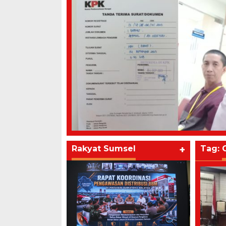
Rakyat Sumsel
+
Tag: