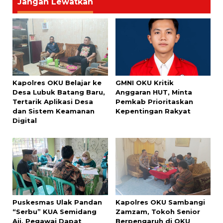
Jangan Lewatkan
Kapolres OKU Belajar ke
GMNI OKU Kritik
Desa Lubuk Batang Baru,
Anggaran HUT, Minta
Tertarik Aplikasi Desa
Pemkab Prioritaskan
dan Sistem Keamanan
Kepentingan Rakyat
Digital
Puskesmas Ulak Pandan
Kapolres OKU Sambangi
“Serbu” KUA Semidang
Zamzam, Tokoh Senior
Aji, Pegawai Dapat
Berpengaruh di OKU