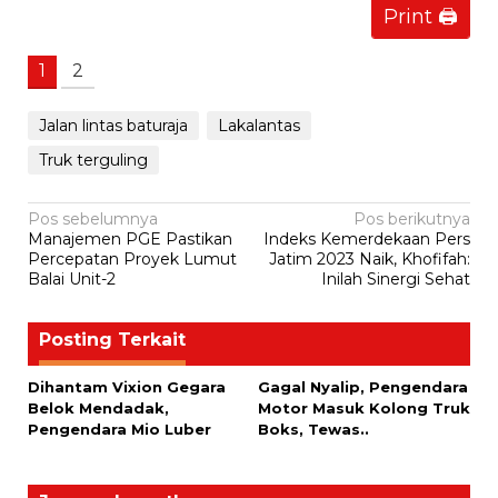
Print 🖨
1
2
Jalan lintas baturaja
Lakalantas
Truk terguling
Navigasi
Pos sebelumnya
Pos berikutnya
Manajemen PGE Pastikan
Indeks Kemerdekaan Pers
pos
Percepatan Proyek Lumut
Jatim 2023 Naik, Khofifah:
Balai Unit-2
Inilah Sinergi Sehat
Posting Terkait
Dihantam Vixion Gegara
Gagal Nyalip, Pengendara
Belok Mendadak,
Motor Masuk Kolong Truk
Pengendara Mio Luber
Boks, Tewas..