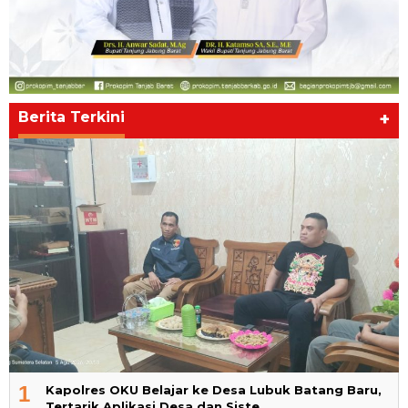
Berita Terkini
+
1
Kapolres OKU Belajar ke Desa Lubuk Batang Baru,
Tertarik Aplikasi Desa dan Siste…