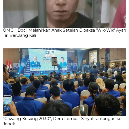
OMG !! Bocil Melahirkan Anak Setelah Dipaksa ‘Wik-Wik’ Ayah
Tiri Berulang Kali
“Gawang Kosong 2030”, Deru Lempar Sinyal Tantangan ke
Joncik