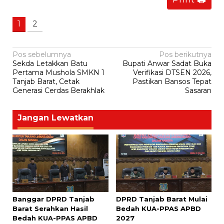
1
2
Navigasi
Pos sebelumnya
Pos berikutnya
Sekda Letakkan Batu
Bupati Anwar Sadat Buka
pos
Pertama Mushola SMKN 1
Verifikasi DTSEN 2026,
Tanjab Barat, Cetak
Pastikan Bansos Tepat
Generasi Cerdas Berakhlak
Sasaran
Jangan Lewatkan
Banggar DPRD Tanjab
DPRD Tanjab Barat Mulai
Barat Serahkan Hasil
Bedah KUA-PPAS APBD
Bedah KUA-PPAS APBD
2027