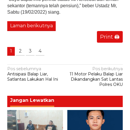
sekantor (temannya telah pensiun),” beber Ustadz Mr,
Sabtu (19/02/2022) siang.
Laman berikutnya
Print 🖨
1
2
3
4
Navigasi
Pos sebelumnya
Pos berikutnya
Antisipasi Balap Liar,
11 Motor Pelaku Balap Liar
pos
Satlantas Lakukan Hal Ini
Dikandangkan Sat Lantas
Polres OKU
Jangan Lewatkan