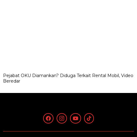
Pejabat OKU Diamankan? Diduga Terkait Rental Mobil, Video
Beredar
Copyright © 2021 - 2023 HARIANRAKYAT.CO.ID
Tentang Kami
Hubungi Kami
Pedoman Media Siber
Kode Etik Jurnalistik
Pedoman Ramah Anak
Kode Perilaku Perusahaan Pers
SOP Perlindungan Wartawan