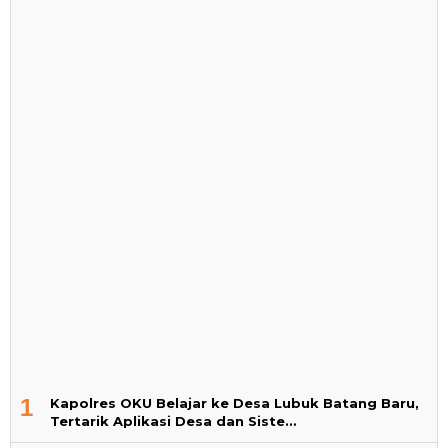
1
Kapolres OKU Belajar ke Desa Lubuk Batang Baru,
Tertarik Aplikasi Desa dan Siste…
2
Iskandar Bidik PAN Menang Total di OKU
3
PAN Sedot Eks Demokrat-PKS, Amunisi Yudi
Bertambah