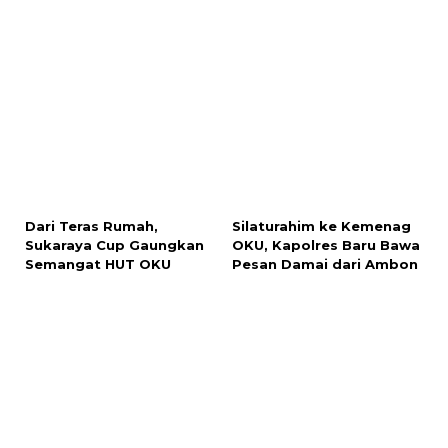
Dari Teras Rumah,
Sukaraya Cup Gaungkan
Semangat HUT OKU
Silaturahim ke Kemenag
OKU, Kapolres Baru Bawa
Pesan Damai dari Ambon
Rp20 Ribu Naik Mobil Aki,
Ngaku Anggota TNI Ikut
Pulang Bayar Rp50 Ribu
Cekcok di SPBU,