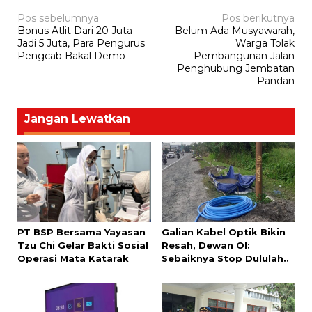
Navigasi
Pos sebelumnya
Pos berikutnya
Bonus Atlit Dari 20 Juta
Belum Ada Musyawarah,
pos
Jadi 5 Juta, Para Pengurus
Warga Tolak
Pengcab Bakal Demo
Pembangunan Jalan
Penghubung Jembatan
Pandan
Jangan Lewatkan
PT BSP Bersama Yayasan
Galian Kabel Optik Bikin
Tzu Chi Gelar Bakti Sosial
Resah, Dewan OI:
Operasi Mata Katarak
Sebaiknya Stop Dululah..