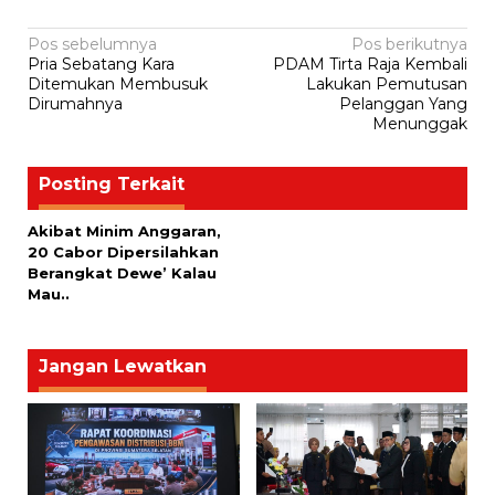
Navigasi
Pos sebelumnya
Pos berikutnya
Pria Sebatang Kara
PDAM Tirta Raja Kembali
pos
Ditemukan Membusuk
Lakukan Pemutusan
Dirumahnya
Pelanggan Yang
Menunggak
Posting Terkait
Akibat Minim Anggaran,
20 Cabor Dipersilahkan
Berangkat Dewe’ Kalau
Mau..
Jangan Lewatkan