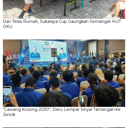
Dari Teras Rumah, Sukaraya Cup Gaungkan Semangat HUT
OKU
“Gawang Kosong 2030”, Deru Lempar Sinyal Tantangan ke
Joncik