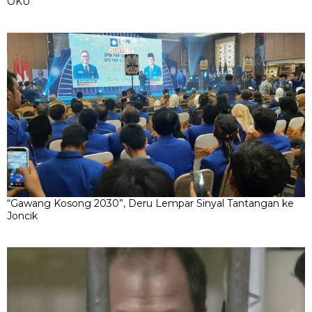
OKU
“Gawang Kosong 2030”, Deru Lempar Sinyal Tantangan ke
Joncik