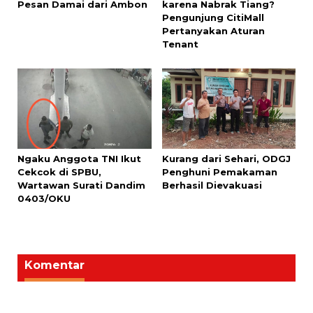
Pesan Damai dari Ambon
karena Nabrak Tiang?
Pengunjung CitiMall
Pertanyakan Aturan
Tenant
Ngaku Anggota TNI Ikut
Kurang dari Sehari, ODGJ
Cekcok di SPBU,
Penghuni Pemakaman
Wartawan Surati Dandim
Berhasil Dievakuasi
0403/OKU
Komentar