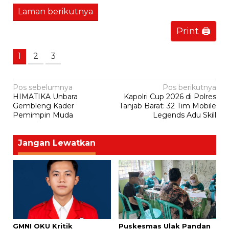
Laman berikutnya
Print 🖨
1
2
3
Navigasi
Pos sebelumnya
Pos berikutnya
HIMATIKA Unbara
Kapolri Cup 2026 di Polres
pos
Gembleng Kader
Tanjab Barat: 32 Tim Mobile
Pemimpin Muda
Legends Adu Skill
Jangan Lewatkan
GMNI OKU Kritik
Puskesmas Ulak Pandan