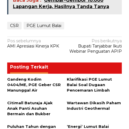
Baca Juga :
Gembar-Gembor 10.000
Lapangan Kerja, Hasilnya Tanda Tanya
CSR
PGE Lumut Balai
Navigasi
Pos sebelumnya
Pos berikutnya
AMI Apresiasi Kinerja KPK
Bupati Tanjabbar Ikuti
pos
Webinar Penguatan APIP
Posting Terkait
Gandeng Kodim
Klarifikasi PGE Lumut
0404/ME, PGE Geber CSR
Balai Soal Dugaan
Manunggal Air
Pencemaran Limbah
Citimall Baturaja Ajak
Wartawan Dikasih Paham
Anak Panti Asuhan
Industri Geothermal
Bermain dan Bukber
Puluhan Tahun dengan
‘Energi’ Lumut Balai