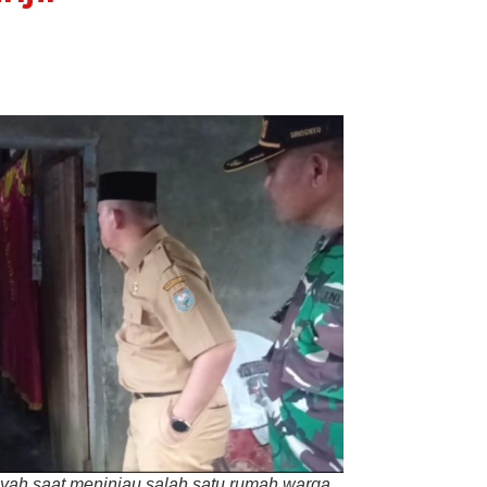
ng
rdampak
jir
yah saat meninjau salah satu rumah warga