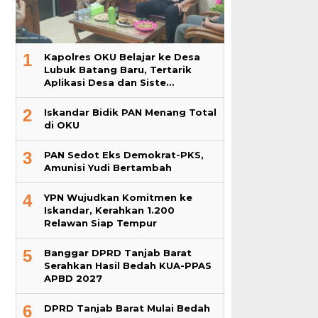
1
Kapolres OKU Belajar ke Desa
Lubuk Batang Baru, Tertarik
Aplikasi Desa dan Siste…
2
Iskandar Bidik PAN Menang Total
di OKU
3
PAN Sedot Eks Demokrat-PKS,
Amunisi Yudi Bertambah
4
YPN Wujudkan Komitmen ke
Iskandar, Kerahkan 1.200
Relawan Siap Tempur
5
Banggar DPRD Tanjab Barat
Serahkan Hasil Bedah KUA-PPAS
APBD 2027
6
DPRD Tanjab Barat Mulai Bedah