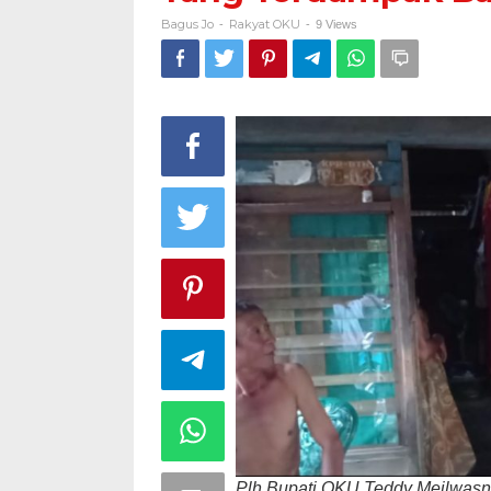
Ya
Bagus Jo
Rakyat OKU
-
-
9 Views
Te
Ban
Plh Bupati OKU Teddy Meilwasn