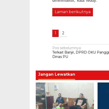
diminimalisir,” kata Teddy.
Laman berikutnya
1
2
Navigasi
Pos sebelumnya
Terkait Banjir, DPRD OKU Panggi
pos
Dinas PU
Jangan Lewatkan