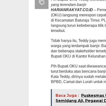
yang terendam banjir
HARIANRAKYAT.CO.ID
– Peme
(OKU) langsung merespon cepat
di Kecamatan Baturaja Timur. 
langsung turun kebeberapa titik l
tersebut.
Tidak hanya itu, Teddy juga me
warga yang terdampak banjir. 
dan beberapa stakeholder terseb
Bupati OKU di Kantor Kelurahan
Plh Bupati OKU saat diwawanca
turut berduka atas bencana banj
Kata Teddy, dirinya sudah mela
BPBD, Camat dan Lurah untuk men
Baca Juga :
Puskesmas 
Semidang Aji, Pegawai D