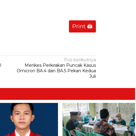
Print 🖨
Pos berikutnya
l
Menkes Perkirakan Puncak Kasus
Omicron BA.4 dan BA.5 Pekan Kedua
Juli