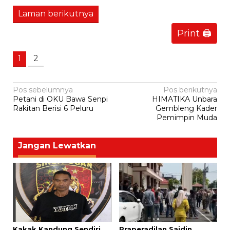
Laman berikutnya
Print 🖨
1
2
Navigasi
Pos sebelumnya
Pos berikutnya
Petani di OKU Bawa Senpi
HIMATIKA Unbara
pos
Rakitan Berisi 6 Peluru
Gembleng Kader
Pemimpin Muda
Jangan Lewatkan
Kakak Kandung Sendiri
Praperadilan Saidin