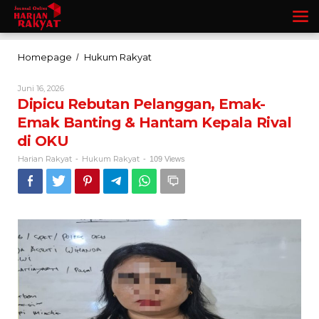
Lewati
ke
konten
Dipicu
Homepage
Hukum Rakyat
/
Rebutan
Pelanggan,
Oleh
Juni 16, 2026
Emak-
Harian
Dipicu Rebutan Pelanggan, Emak-
Rakyat
Emak
Emak Banting & Hantam Kepala Rival
Banting
&
di OKU
Hantam
Kepala
Harian Rakyat
Hukum Rakyat
-
-
109 Views
Rival
di
OKU