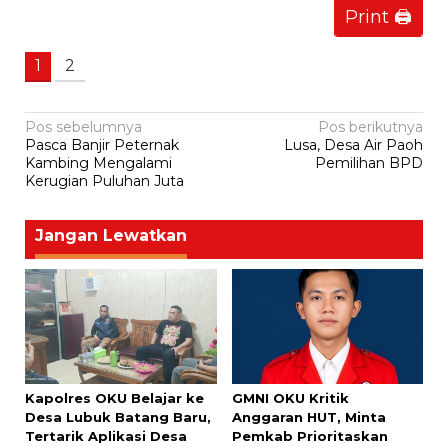
Print 🖨
1
2
Navigasi
Pos sebelumnya
Pos berikutnya
Pasca Banjir Peternak
Lusa, Desa Air Paoh
pos
Kambing Mengalami
Pemilihan BPD
Kerugian Puluhan Juta
Jangan Lewatkan
Kapolres OKU Belajar ke
GMNI OKU Kritik
Desa Lubuk Batang Baru,
Anggaran HUT, Minta
Tertarik Aplikasi Desa
Pemkab Prioritaskan