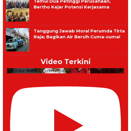
Temui Dua Petinggi Perusahaan,
Bertho Kejar Potensi Kerjasama
Tanggung Jawab Moral Perumda Tirta
Raja; Bagikan Air Bersih Cuma-cuma!
Video Terkini
YouTube Video UCci9HwlbIGKMJJ4f7xI_DeA_Zrl3X1vcseI