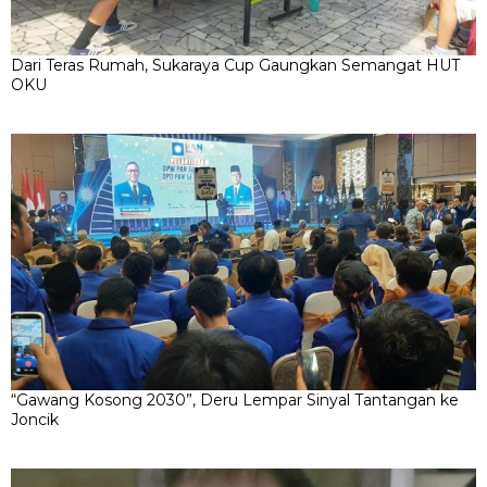
Dari Teras Rumah, Sukaraya Cup Gaungkan Semangat HUT
OKU
“Gawang Kosong 2030”, Deru Lempar Sinyal Tantangan ke
Joncik