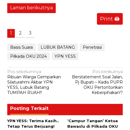
Laman berikutnya
Print 🖨
1
2
3
Basis Suara
LUBUK BATANG
Penetrasi
Pilkada OKU 2024
YPN YESS
Navigasi
Pos sebelumnya
Pos berikutnya
Ribuan Warga Gemparkan
Berstatement Soal Jalan,
pos
Silaturahmi Akbar YPN
Pj Bupati – Kadis PUPR
YESS, Lubuk Batang
OKU Pertontonkan
TUMPAH RUAH!!
Keberpihakan!?
Posting Terkait
YPN YESS: Terima Kasih..
‘Campur Tangan’ Ketua
Tetap Terus Berjuang!
Bawaslu di Pilkada OKU