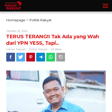
Lewati
ke
konten
TERUS
Homepage
Politik Rakyat
/
TERANG!!
Tak
Oleh
Oktober 16, 2024
Ada
Harian
TERUS TERANG!! Tak Ada yang Wah
Rakyat
yang
dari YPN YESS, Tapi..
Wah
dari
Harian Rakyat
Politik Rakyat
-
-
14 Views
YPN
YESS,
Tapi..