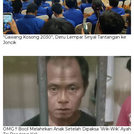
“Gawang Kosong 2030”, Deru Lempar Sinyal Tantangan ke
Joncik
OMG !! Bocil Melahirkan Anak Setelah Dipaksa ‘Wik-Wik’ Ayah