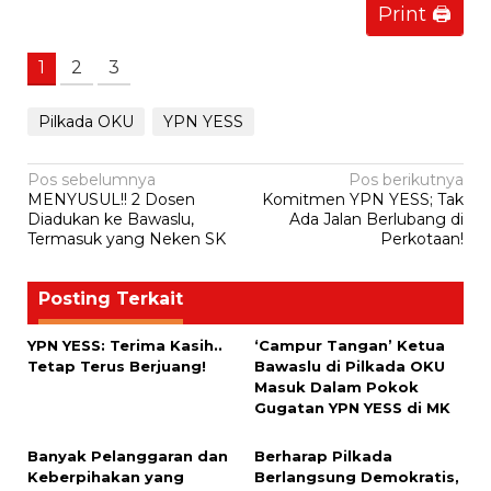
Print 🖨
1
2
3
Pilkada OKU
YPN YESS
Navigasi
Pos sebelumnya
Pos berikutnya
MENYUSUL!! 2 Dosen
Komitmen YPN YESS; Tak
pos
Diadukan ke Bawaslu,
Ada Jalan Berlubang di
Termasuk yang Neken SK
Perkotaan!
Posting Terkait
YPN YESS: Terima Kasih..
‘Campur Tangan’ Ketua
Tetap Terus Berjuang!
Bawaslu di Pilkada OKU
Masuk Dalam Pokok
Gugatan YPN YESS di MK
Banyak Pelanggaran dan
Berharap Pilkada
Keberpihakan yang
Berlangsung Demokratis,