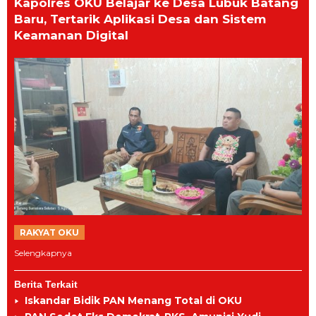
Kapolres OKU Belajar ke Desa Lubuk Batang
Baru, Tertarik Aplikasi Desa dan Sistem
Keamanan Digital
RAKYAT OKU
Selengkapnya
Berita Terkait
Iskandar Bidik PAN Menang Total di OKU