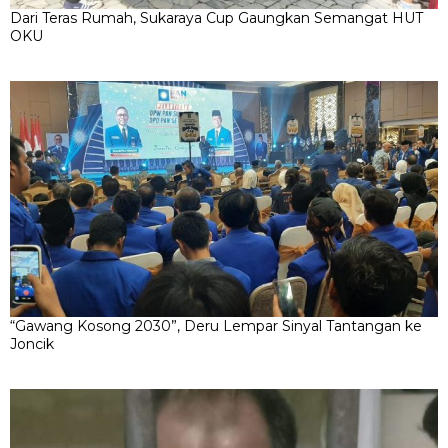
Dari Teras Rumah, Sukaraya Cup Gaungkan Semangat HUT
OKU
“Gawang Kosong 2030”, Deru Lempar Sinyal Tantangan ke
Joncik