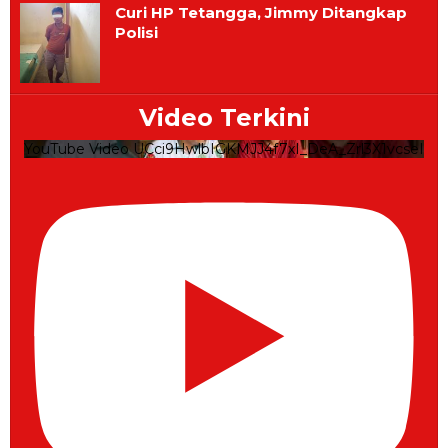
Curi HP Tetangga, Jimmy Ditangkap
Polisi
Video Terkini
YouTube Video UCci9HwlbIGKMJJ4f7xI_DeA_Zrl3X1vcseI